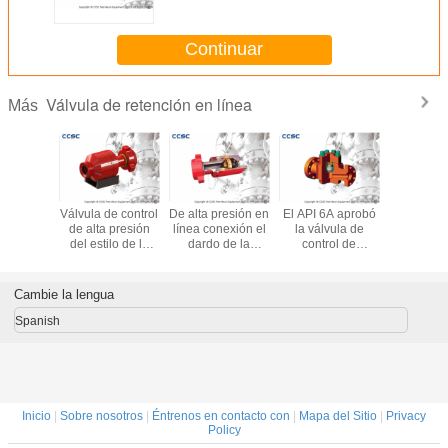
los colores
Continuar
Válvula de retención en línea
Más
 línea
Válvula de control
De alta presión en
El API 6A aprobó
Condición 
co de la
de alta presión
línea conexión el
la válvula de
estándar 
e control
del estilo de la
dardo de la
control de
presión e
resión de
aleta con la alta
válvula de control
elevación, talla 2
de la vál
amiento
durabilidad
de 2 pulgadas de
no de vuelta” - 4"
control de
5,000psi
resistente a la
extremo de la
de la válvula fácil
inoxid
Cambie la lengua
entrada
corrosión
unión del
actuar
percusor
Spanish
Inicio
|
Sobre nosotros
|
Éntrenos en contacto con
|
Mapa del Sitio
|
Privacy
Policy