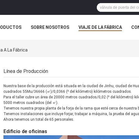
RODUCTOS
SOBRE NOSOTROS
VIAJE DE LA FÁBRICA
CO
CASOS
 A La Fábrica
Línea de Producción
Nuestra base de la producción está situada en la ciudad de Jinhu, ciudad de Hua
cuadrados 55Mu/36666 (㎡)/0,0366 (² del kilómetro) kilómetros cuadrados.
Para el taller cubre un área de 20000 metros cuadrados/0,02 (² del kilómetro) kil
5000 metros cuadrados (del ㎡).
Tenemos nuestra propia planta de la forja de la rama que esté cerca de nuestra
Tenemos instalaciones que incluye forjar, trabajar a máquina, la prueba del agua, 
Ahora tenemos un total de 65 personales.
Edificio de oficinas