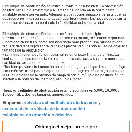
El múltiple de obstrucción
se utiliza durante la prueba bien. La obstrucción
positiva tiene un diámetro fijo y el tamaño del orificio en la obstrucción
ajustable puede ser variado. Además la obstrucción ajustable permite que las
obstrucciones fijas sean cambiadas hacia fuera según las necesidades sin la
detención del pozo, aumentando la flexibilidad del sistema total.
El múltiple de obstrucción
tiene estas funciones del principio:
• Permite que la presión del manantial sea controlada, mejorando seguridad.
• Mantiene cierto flujo, como sea necesario para probar. Una prueba puede
requerir diversos flujos sobre varios los plazos, requiriendo el uso de diversos
tamaños de la obstrucción.
• Evita que la arena de la formación entre en el pozo limitando el flujo. La
limitación del flujo reduce la velocidad del líquido, que a su vez, minimiza la
cantidad de arena que entra en el pozo.
• También previene la formación en cono del agua y del gas limitando el flujo.
• También se utiliza para asegurarse de que el flujo es crítico, significando que
las fluctuaciones de la presión río abajo desde el múltiple de obstrucción no
afectan a la presión del martillo y al flujo del pozo.
Nuestros
múltiples de obstrucción
están disponibles en 5.000; 10.000; y
15.000 PSI, todos los tamaños agujereados.
válvulas del múltiple de obstrucción
Etiquetas:
,
manantial de la válvula de la obstrucción
,
múltiple de obstrucción hidráulico
Obtenga el mejor precio por