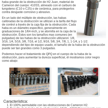
haba grande de la obstrucción de H2 Juan, material de
Cameron del cuerpo: 410SS, alineado con el carburo de
tungsteno (C10 o C25) o de cerámica, para protegerlos
contra desgaste corrosivo y abrasivo.
En un lado del múltiple de obstrucción, las habas
calibradas de la obstrucción se utilizan a la tarifa del flujo
de control a través de la caja fija de la obstrucción. Cada
haba es un diámetro específico, generalmente en
graduaciones de 1/64-inch, y se atornilla en la caja de la
obstrucción. Éstos son los tamaños mas comunes (en
pulgadas) de las habas de la obstrucción utilizaron: 1/8,
3/16, 1/4, 5/16, 3/8, 7/16, el 1/2, 9/16, 5/8, 3/4, 7/8, 1, 1-1/4, y 1-1/2.
dependiendo del tipo de equipo usado, el tamaño de la haba de la obstrucción
puede ser tan grandes como 3 pulgadas.
Podemos hacer el tratamiento de QPQ en el cuerpo de la haba de la
obstrucción, para aumentar la dureza superficial, él mostramos color negro
como abajo:
Característica:
1. El 100% permutable con las obstrucciones de Cameron H2.