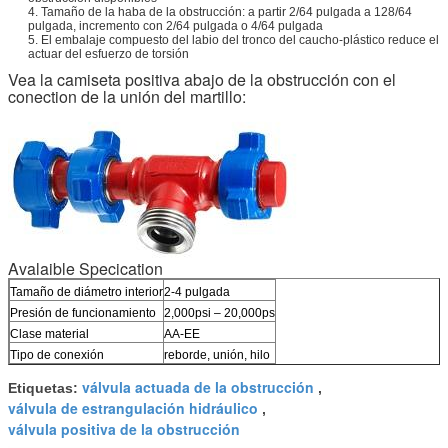
4. Tamaño de la haba de la obstrucción: a partir 2/64 pulgada a 128/64
pulgada,
incremento
con 2/64 pulgada o 4/64 pulgada
5. El embalaje compuesto del labio del tronco del caucho-plástico reduce el
actuar del esfuerzo de torsión
Vea la camiseta positiva abajo de la obstrucción con el
conection de la unión del martillo:
Avalaible Specication
Tamaño de diámetro interior
2-4 pulgada
Presión de funcionamiento
2,000psi – 20,000ps
Clase material
AA-EE
Tipo de conexión
reborde, unión, hilo
válvula actuada de la obstrucción
Etiquetas:
,
válvula de estrangulación hidráulico
,
válvula positiva de la obstrucción