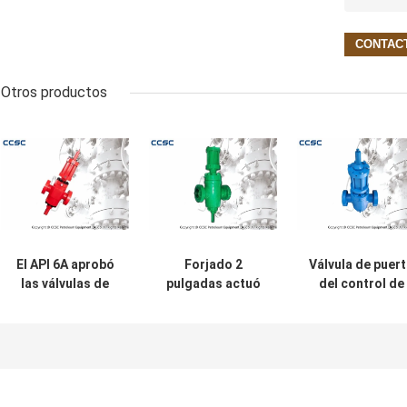
Otros productos
El API 6A aprobó
Forjado 2
Válvula de puer
las válvulas de
pulgadas actuó
del control de
puerta actuadas
las válvulas de
flujo de 3
de alta presión
puerta para el
pulgadas, válvu
para el aceite/el
manantial y el
de puerta del
gas/el vapor
campo
acero de mold
petrolífero con el
del petróleo y g
certificado del
CCSC