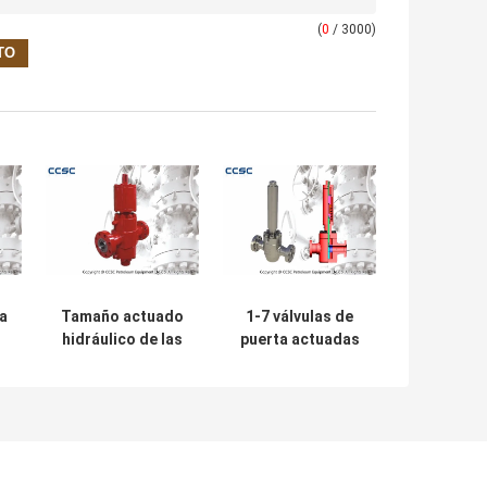
(
0
/ 3000)
ta
Tamaño actuado
1-7 válvulas de
hidráulico de las
puerta actuadas
válvulas de puerta
pulgada, el
la
que se extiende a
desmontar fácil
partir de 1 13/16"
hidráulico de la
e
- 7 1/16” con alta
válvula de
as
estabilidad
seguridad
superficial