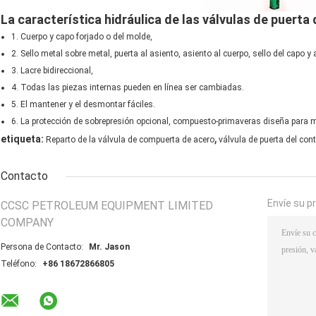
La característica hidráulica de las válvulas de puerta
1. Cuerpo y capo forjado o del molde,
2. Sello metal sobre metal, puerta al asiento, asiento al cuerpo, sello del capo y 
3. Lacre bidireccional,
4. Todas las piezas internas pueden en línea ser cambiadas.
5. El mantener y el desmontar fáciles.
6. La protección de sobrepresión opcional, compuesto-primaveras diseña para m
,
etiqueta:
Reparto de la válvula de compuerta de acero
válvula de puerta del contr
Contacto
Envíe su p
CCSC PETROLEUM EQUIPMENT LIMITED
COMPANY
Persona de Contacto:
Mr. Jason
Teléfono:
+86 18672866805