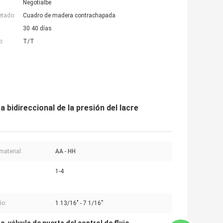
Negotialbe
etado:
Cuadro de madera contrachapada
30 40 días
o:
T/T
a bidireccional de la presión del lacre
material:
AA - HH
1-4
o:
1 13/16" - 7 1/16”