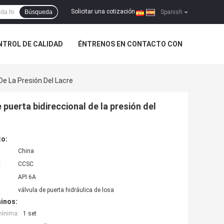
Solicitar una cotización
Búsqueda
|
Spanish
NTROL DE CALIDAD
ÉNTRENOS EN CONTACTO CON
 De La Presión Del Lacre
e puerta bidireccional de la presión del
to:
China
:
CCSC
API 6A
válvula de puerta hidráulica de losa
inos:
mínima:
1 set