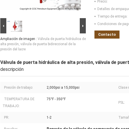
Precio:
Detalles de empaqu
Tiempo de entrega:
Condiciones de pag
Contacto
Ampliación de imagen :
Válvula de puerta hidráulica de
alta presión, válvula de puerta bidireccional de la
presión del lacre
Válvula de puerta hidráulica de alta presión, válvula de puert
descripción
Presión de trabajo:
2,000psi a 15,000psi
Clase 
TEMPERATURA DE
75°F - 350°F
PSL:
TRABAJO:
PR:
1-2
Tamañ