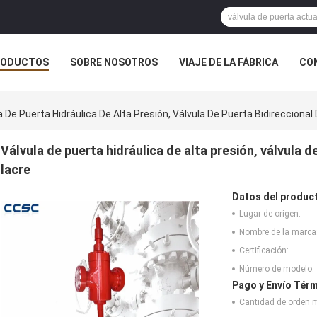
RODUCTOS
SOBRE NOSOTROS
VIAJE DE LA FÁBRICA
CO
CASOS
a De Puerta Hidráulica De Alta Presión, Válvula De Puerta Bidireccional
Válvula de puerta hidráulica de alta presión, válvula d
lacre
Datos del produc
Lugar de origen:
Nombre de la marca
Certificación:
Número de modelo:
Pago y Envío Térm
Cantidad de orden 